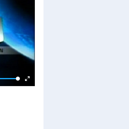
E
n
t