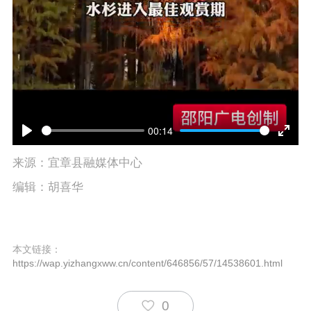
00:14
P
E
来源：宜章县融媒体中心
l
n
编辑：胡喜华
a
t
y
e
本文链接：
r
https://wap.yizhangxww.cn/content/646856/57/14538601.html
f
u
0