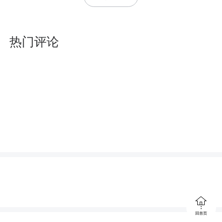
l
l
热门评论
s
c
r
e
e
打开爱上宜章，参与评论
n

回首页