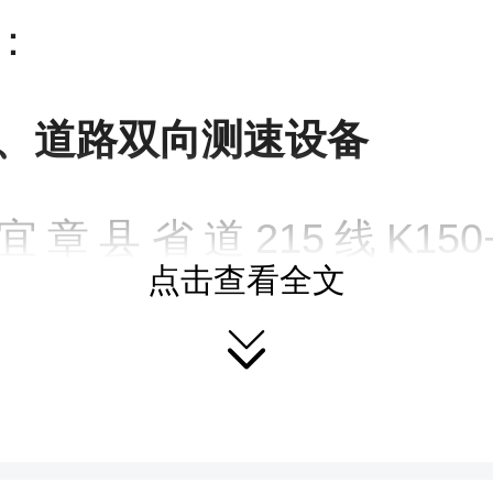
：
、道路双向测速设备
.宜章县省道215线K150+
点击查看全文
6+80M（天塘镇乐水河村－

区间测速，限速值：70