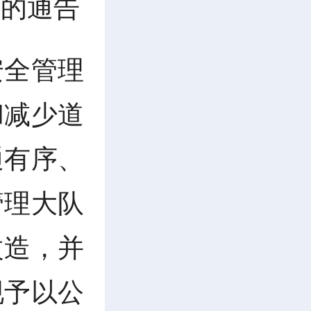
施的通告
安全管理
和减少道
通有序、
管理大队
改造，并
现予以公