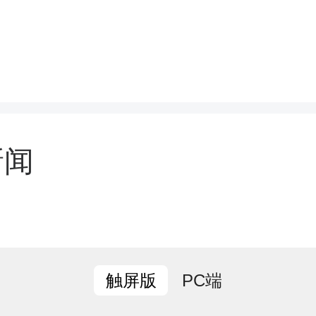
.宜章县省道215线K135+
3+450M（迎春镇鹏辉驾校
）区间测速，限速值：70
新闻
.宜章县省道346线K117+7
焦溪村委会附近）固定测速
PC端
触屏版