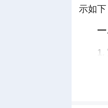
示如下
一
1
K15
霄村）
时；