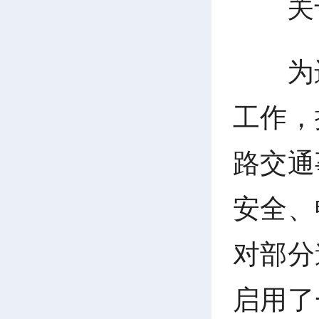
关
为
工作，
路交通
安全、
对部分
启用了