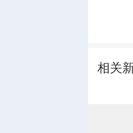
2
K14
新坌村
相关
时；
3
溪镇