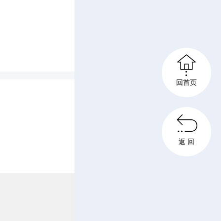
700-
－黄沙镇

公里/小
回首页

返 回
40M（玉
，限速