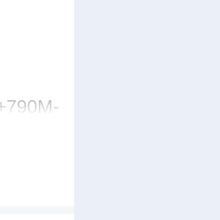
790M-
天塘镇台
公里/小