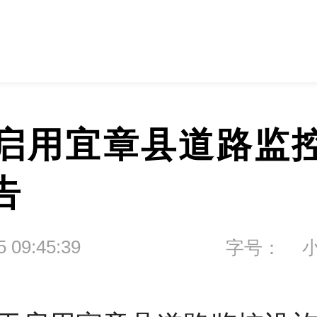
启用宜章县道路监
告
5 09:45:39
字号：