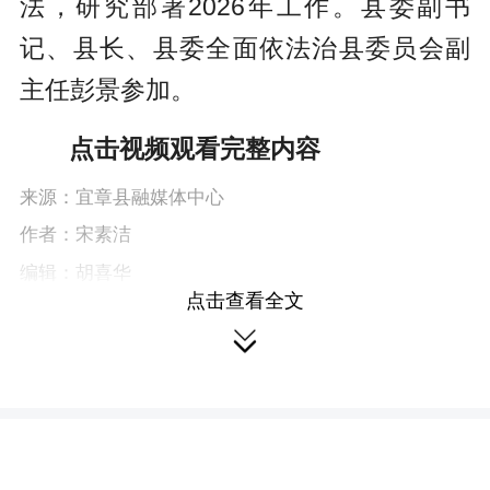
法，研究部署2026年工作。县委副书
c
记、县长、县委全面依法治县委员会副
r
主任彭景参加。
e
e
点击视频观看完整内容
n
来源：宜章县融媒体中心
作者：宋素洁
编辑：胡喜华
点击查看全文

本站原创文章，转载请附上原文链接。
本文链接：
https://wap.yizhangxww.cn/content/646041/95/16056217.html