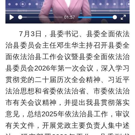
P
l
01:57
P
E
a
7月3日，县委书记、县委全面依法
l
n
y
治县委员会主任邓生华主持召开县委全
a
t
面依法治县工作会议暨县委全面依法治
y
e
县委员会2026年第一次会议，深入学习
r
贯彻党的二十届历次全会精神、习近平
f
法治思想和省委依法治省、市委依法治
u
市有关会议精神，并提出我县贯彻落实
l
意见，总结2025年依法治县工作，审议
l
有关文件，开展党政主要负责人集中述
s