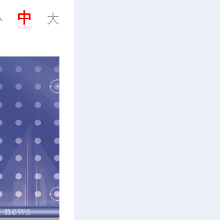
中
小
大