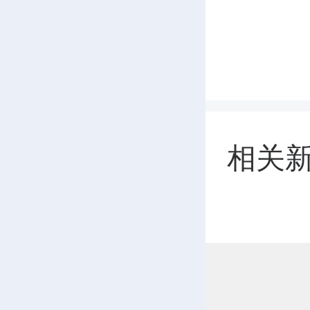
202
势，谋
华参加
相关
景参加
点
来源：宜