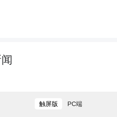
5年“三长制”工作情况，分
划部署下阶段工作。县委
会议并讲话，县委副书记
新闻
会议。
击视频观看完整内容
PC端
触屏版
章县融媒体中心