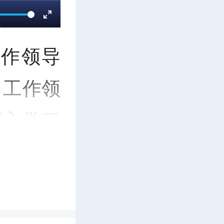
E
工作领导
n
）工作领
t
深入学习
e
平总书记
r
的重要论
f
神，总结