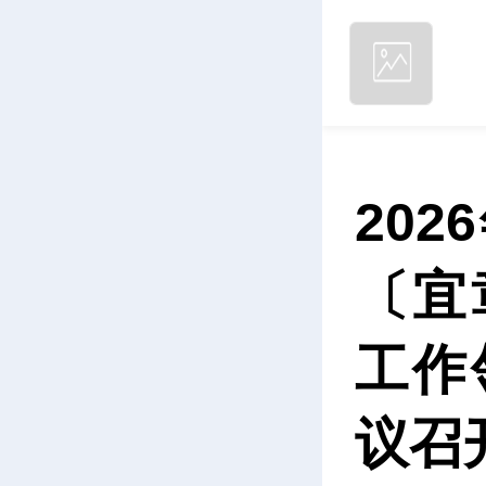
20
〔宜
工作
议召