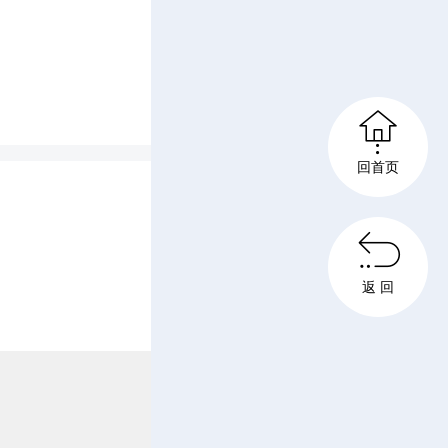
u
析当前形
l
书记邓生
l

、县长彭
回首页
s

c
返 回
r
e