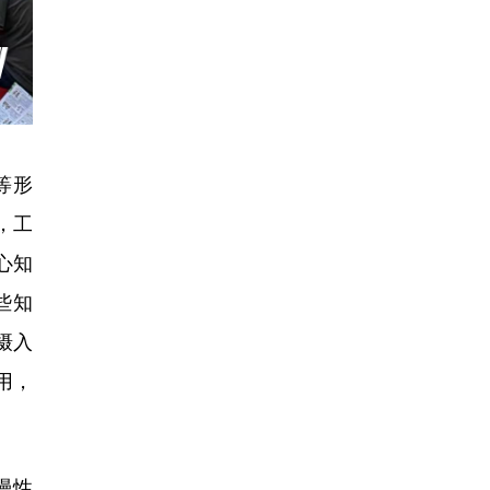
等形
，工
心知
些知
摄入
用，
慢性