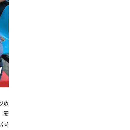
投放
、爱
居民