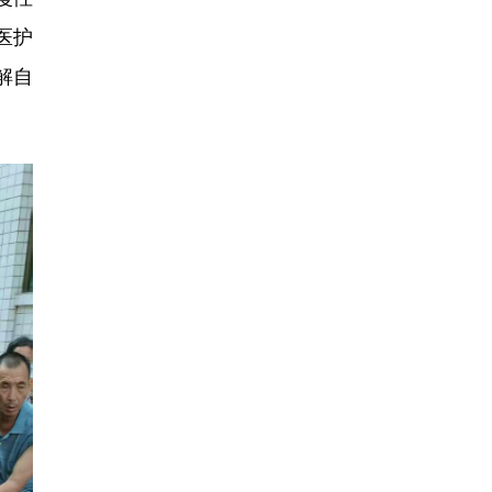
医护
解自